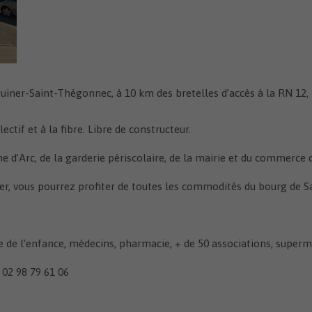
Le Buzuk
de
ge avec Mielec (Pologne)
Papiers d’identité
hèque Ti Lutig
Permis de conduire – Carte
grise
AEnR
Travaux et permis de construire
iner-Saint-Thégonnec, à 10 km des bretelles d’accès à la RN 12, 
ectif et à la fibre. Libre de constructeur.
ne d’Arc, de la garderie périscolaire, de la mairie et du commerce 
r, vous pourrez profiter de toutes les commodités du bourg de 
e de l’enfance, médecins, pharmacie, + de 50 associations, superma
02 98 79 61 06