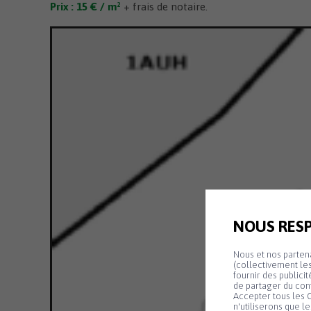
Prix : 15 € /
m²
+ frais de notaire.
NOUS RESP
Nous et nos partena
(collectivement les
fournir des publici
de partager du con
Accepter tous les C
n'utiliserons que l