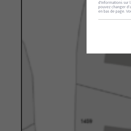
d'informations sur 
pouvez changer d'a
en bas de page. Vou