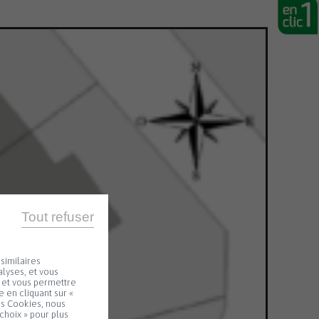
Tout refuser
similaires
lyses, et vous
e et vous permettre
 en cliquant sur «
es Cookies, nous
choix » pour plus