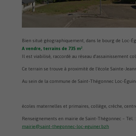
communaux
Territoire zéro chômeur 
Jumela
longue durée
Enquêtes publiques
Médiat
Concertation publique Z
Bien situé géographiquement, dans le bourg de Loc-Égu
A vendre, terrains de 735 m²
.
Il est viabilisé, raccordé au réseau d’assainissement coll
Ce terrain se trouve à proximité de l’école Sainte-Jean
Au sein de la commune de Saint-Thégonnec Loc-Éguine
écoles maternelles et primaires, collège, crèche, centr
Renseignements en mairie de Saint-Thégonnec – Tél. : 
mairie@saint-thegonnec-loc-eguiner.bzh