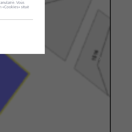
ranulaire. Vous
n «Cookies» situé