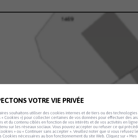
ECTONS VOTRE VIE PRIVÉE
ires souhaitons utiliser des cookies internes et de tiers ou des technologies 
 « Cookies ») pour collecter certaines de vos données pour effectuer des ana
tés et du contenu ciblés en fonction de vos intérêts et de vos activités en lign
tenu sur les réseaux sociaux. Vous pouvez accepter ou refuser ce qui précède
ookies » ou « Continuer sans accepter ». Veuillez noter que si vous refusez l
es Cookies nécessaires au bon fonctionnement du site Web. Cliquez sur « Mes 