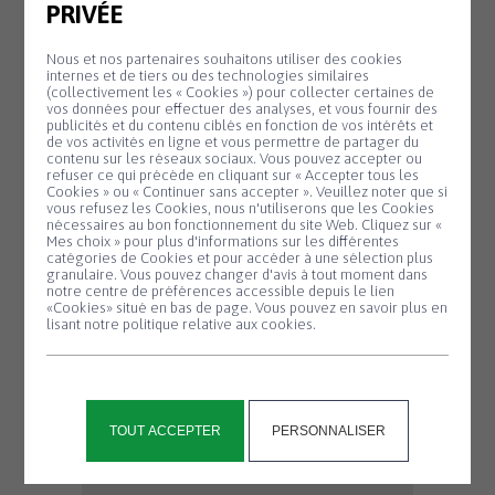
PRIVÉE
scolaire, centre de loisirs…
Ensemble, ils participent à faire
Nous et nos partenaires souhaitons utiliser des cookies
vivre notre territoire au
internes et de tiers ou des technologies similaires
quotidien.
(collectivement les « Cookies ») pour collecter certaines de
vos données pour effectuer des analyses, et vous fournir des
publicités et du contenu ciblés en fonction de vos intérêts et
Cette dynamique s’appuie aussi
de vos activités en ligne et vous permettre de partager du
sur un cadre de vie que nous
contenu sur les réseaux sociaux. Vous pouvez accepter ou
refuser ce qui précède en cliquant sur « Accepter tous les
voulons valoriser concrètement.
Cookies » ou « Continuer sans accepter ». Veuillez noter que si
Cela se traduira par des actions
Panneau de gestion des cookies
vous refusez les Cookies, nous n'utiliserons que les Cookies
nécessaires au bon fonctionnement du site Web. Cliquez sur «
visibles et utiles : des espaces
Mes choix » pour plus d'informations sur les différentes
verts soignés et entretenus, des
catégories de Cookies et pour accéder à une sélection plus
granulaire. Vous pouvez changer d'avis à tout moment dans
espaces publics propres et
notre centre de préférences accessible depuis le lien
accueillants, l’installation de
«Cookies» situé en bas de page. Vous pouvez en savoir plus en
lisant notre politique relative aux cookies.
bancs pour favoriser les lieux de
rencontre, l’aménagement
d’aires de camping-cars, ainsi que
la création d’espaces de détente
TOUT ACCEPTER
PERSONNALISER
et de jeux pour les enfants.