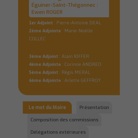
Éguiner-Saint-Thégonnec :
Ewen ROGER
1er Adjoint
: Pierre-Antoine DEAL
2ème Adjointe
: Marie-Noëlle
COLLEC
3ème Adjoint
: Alain KIFFER
4ème Adjointe
: Corinne ANDREO
5ème Adjoint
: Régis MERAL
6ème Adjointe
: Arlette GEFFROY
Le mot du Maire
Présentation
Composition des commissions
Délégations extérieures