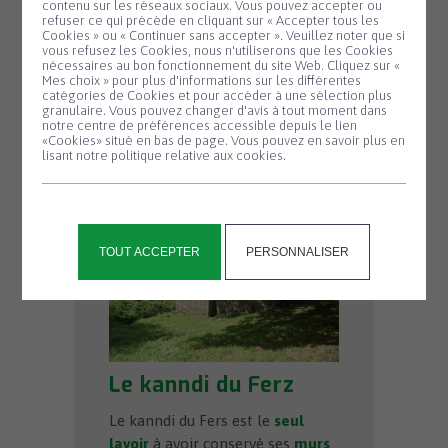
contenu sur les réseaux sociaux. Vous pouvez accepter ou
refuser ce qui précède en cliquant sur « Accepter tous les
Cookies » ou « Continuer sans accepter ». Veuillez noter que si
Panneau de gestion des cookies
vous refusez les Cookies, nous n'utiliserons que les Cookies
nécessaires au bon fonctionnement du site Web. Cliquez sur «
Mes choix » pour plus d'informations sur les différentes
catégories de Cookies et pour accéder à une sélection plus
granulaire. Vous pouvez changer d'avis à tout moment dans
notre centre de préférences accessible depuis le lien
«Cookies» situé en bas de page. Vous pouvez en savoir plus en
lisant notre politique relative aux cookies.
TOUT ACCEPTER
PERSONNALISER
Le kanndi du Ferz
Le kanndi du Fers est le
seul
lavoir
à avoir conservé ses
murs