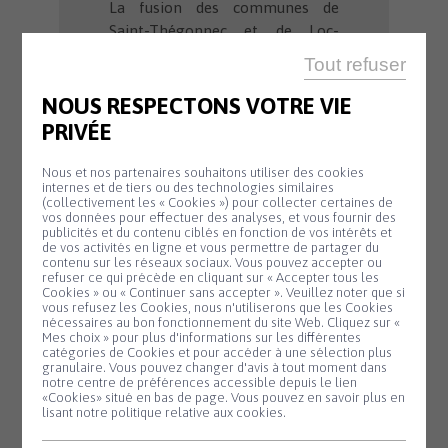
La fusion des communes de
Saint-Thégonnec et de Loc-
Éguiner-Saint-Thégonnec a donc
Tout refuser
donné naissance à la commune
de
Saint-Thégonnec Loc-
NOUS RESPECTONS VOTRE VIE
Éguiner.
PRIVÉE
Nous et nos partenaires souhaitons utiliser des cookies
internes et de tiers ou des technologies similaires
(collectivement les « Cookies ») pour collecter certaines de
vos données pour effectuer des analyses, et vous fournir des
publicités et du contenu ciblés en fonction de vos intérêts et
de vos activités en ligne et vous permettre de partager du
contenu sur les réseaux sociaux. Vous pouvez accepter ou
refuser ce qui précède en cliquant sur « Accepter tous les
Cookies » ou « Continuer sans accepter ». Veuillez noter que si
Panneau de gestion des cookies
vous refusez les Cookies, nous n'utiliserons que les Cookies
nécessaires au bon fonctionnement du site Web. Cliquez sur «
Mes choix » pour plus d'informations sur les différentes
catégories de Cookies et pour accéder à une sélection plus
granulaire. Vous pouvez changer d'avis à tout moment dans
notre centre de préférences accessible depuis le lien
«Cookies» situé en bas de page. Vous pouvez en savoir plus en
lisant notre politique relative aux cookies.