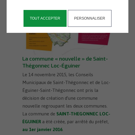
TOUT ACCEPTER
PERSONNALISER
La commune « nouvelle » de Saint-
Thégonnec Loc-Éguiner
Le 14 novembre 2015, les Conseils
Municipaux de Saint-Thégonnec et de Loc-
Éguiner-Saint-Thégonnec ont pris la
décision de création d’une commune
nouvelle regroupant les deux communes.
La commune de
SAINT-THEGONNEC LOC-
ÉGUINER
a été créée, par arrêté du préfet,
au 1er janvier 2016
.