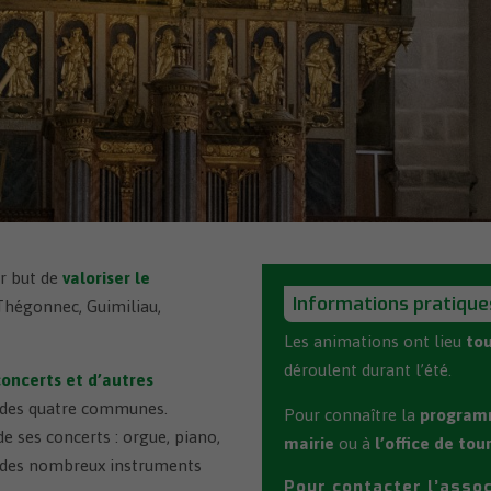
Le Buzuk
de
ge avec Mielec (Pologne)
Papiers d’identité
hèque Ti Lutig
Permis de conduire – Carte
grise
AEnR
Travaux et permis de construire
ur but de
valoriser le
Informations pratique
Thégonnec, Guimiliau,
Les animations ont lieu
tou
déroulent durant l’été.
concerts et d’autres
 des quatre communes.
Pour connaître la
program
e ses concerts : orgue, piano,
mairie
ou à
l’office de tou
ie des nombreux instruments
Pour contacter l’assoc