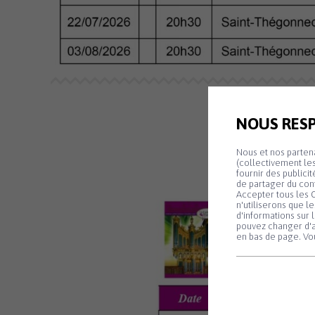
NOUS RESP
Nous et nos partena
(collectivement les
fournir des publici
de partager du con
Accepter tous les C
n'utiliserons que l
d'informations sur 
pouvez changer d'a
en bas de page. Vou