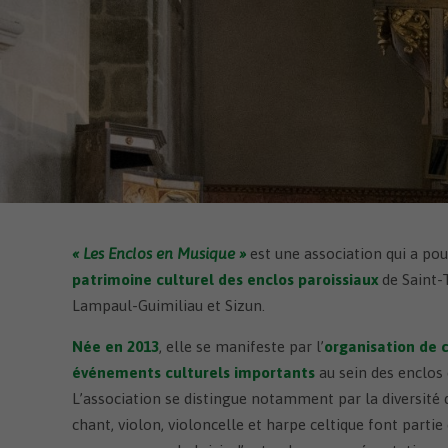
communaux
Territoire zéro chômeur 
Jumela
longue durée
Enquêtes publiques
Médiat
Concertation publique Z
« Les Enclos en Musique »
est une association qui a po
patrimoine culturel des enclos paroissiaux
de Saint-
Lampaul-Guimiliau et Sizun.
Née en 2013
, elle se manifeste par l’
organisation de 
événements culturels importants
au sein des enclos
L’association se distingue notamment par la diversité d
chant, violon, violoncelle et harpe celtique font part