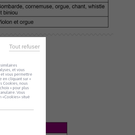
Tout refuser
similaires
lyses, et vous
e et vous permettre
 en cliquant sur «
es Cookies, nous
choix » pour plus
ranulaire. Vous
n «Cookies» situé