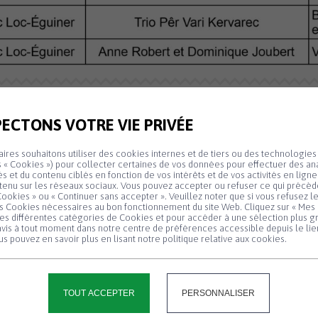
ECTONS VOTRE VIE PRIVÉE
Programme 2026 complet
ires souhaitons utiliser des cookies internes et de tiers ou des technologies 
(Programme provisoire)
 « Cookies ») pour collecter certaines de vos données pour effectuer des ana
tés et du contenu ciblés en fonction de vos intérêts et de vos activités en lign
tenu sur les réseaux sociaux. Vous pouvez accepter ou refuser ce qui précède
ookies » ou « Continuer sans accepter ». Veuillez noter que si vous refusez l
es Cookies nécessaires au bon fonctionnement du site Web. Cliquez sur « Mes 
les différentes catégories de Cookies et pour accéder à une sélection plus g
Panneau de gestion des cookies
vis à tout moment dans notre centre de préférences accessible depuis le lie
s pouvez en savoir plus en lisant notre politique relative aux cookies.
TOUT ACCEPTER
PERSONNALISER