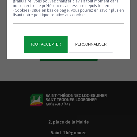
granulaire. Vous pouvez changer d'avis à tout moment dans
titulaire de l’autorité parentale.
notre centre de préférences accessible depuis le lien
«Cookies» situé en bas de page. Vous pouvez en savoir plus en
lisant notre politique relative aux cookies.
Il n’est pas nécessaire de vous rendre en
mairie pour remplir le formulaire, vous le
trouverez ci-dessous.
TOUT ACCEPTER
PERSONNALISER
Télécharger le formulaire
2, place de la Mairie
Saint-Thégonnec