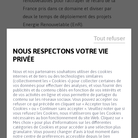
renouvelables pour rattraper le retard de la
France pris dans ce domaine et diviser par
deux le temps de déploiement des projets
Energie Renouvelable (EnR).
Dans ce cadre, les communes doivent
Tout refuser
établir une cartographie des secteurs
NOUS RESPECTONS VOTRE VIE
propices aux énergies renouvelables,
PRIVÉE
définie à partir des potentiels énergétiques
locaux, qui donne lieu à une concertation du
Nous et nos partenaires souhaitons utiliser des cookies
internes et de tiers ou des technologies similaires
public.
(collectivement les « Cookies ») pour collecter certaines de
vos données pour effectuer des analyses, et vous fournir des
Cette concertation s’est déroulée du
publicités et du contenu ciblés en fonction de vos intérêts et
de vos activités en ligne et vous permettre de partager du
vendredi 16 février 2024 au lundi 26 février
contenu sur les réseaux sociaux. Vous pouvez accepter ou
refuser ce qui précède en cliquant sur « Accepter tous les
2024.
Cookies » ou « Continuer sans accepter ». Veuillez noter que si
Panneau de gestion des cookies
vous refusez les Cookies, nous n'utiliserons que les Cookies
nécessaires au bon fonctionnement du site Web. Cliquez sur «
Elle a été validée lors de la réunion du
Mes choix » pour plus d'informations sur les différentes
Conseil municipal du 29 mars 2024.
catégories de Cookies et pour accéder à une sélection plus
granulaire. Vous pouvez changer d'avis à tout moment dans
notre centre de préférences accessible depuis le lien