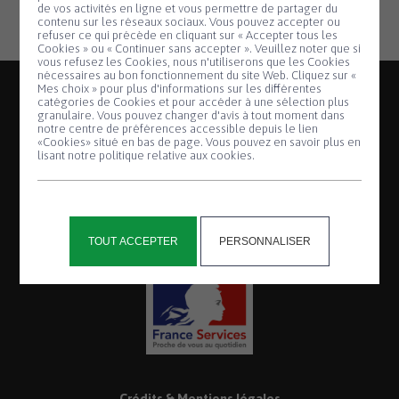
de vos activités en ligne et vous permettre de partager du
contenu sur les réseaux sociaux. Vous pouvez accepter ou
refuser ce qui précède en cliquant sur « Accepter tous les
Cookies » ou « Continuer sans accepter ». Veuillez noter que si
Panneau de gestion des cookies
vous refusez les Cookies, nous n'utiliserons que les Cookies
nécessaires au bon fonctionnement du site Web. Cliquez sur «
Mes choix » pour plus d'informations sur les différentes
catégories de Cookies et pour accéder à une sélection plus
granulaire. Vous pouvez changer d'avis à tout moment dans
notre centre de préférences accessible depuis le lien
«Cookies» situé en bas de page. Vous pouvez en savoir plus en
lisant notre politique relative aux cookies.
2, place de la Mairie
Saint-Thégonnec
TOUT ACCEPTER
PERSONNALISER
29410 Saint-Thégonnec Loc-Éguiner