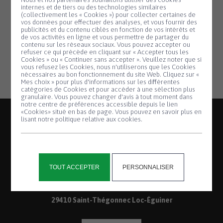
06 59 32 11 35
internes et de tiers ou des technologies similaires
06 59 25 84 31
(collectivement les « Cookies ») pour collecter certaines de
vos données pour effectuer des analyses, et vous fournir des
publicités et du contenu ciblés en fonction de vos intérêts et
de vos activités en ligne et vous permettre de partager du
contenu sur les réseaux sociaux. Vous pouvez accepter ou
refuser ce qui précède en cliquant sur « Accepter tous les
Cookies » ou « Continuer sans accepter ». Veuillez noter que si
Panneau de gestion des cookies
vous refusez les Cookies, nous n'utiliserons que les Cookies
nécessaires au bon fonctionnement du site Web. Cliquez sur «
Mes choix » pour plus d'informations sur les différentes
catégories de Cookies et pour accéder à une sélection plus
granulaire. Vous pouvez changer d'avis à tout moment dans
notre centre de préférences accessible depuis le lien
«Cookies» situé en bas de page. Vous pouvez en savoir plus en
lisant notre politique relative aux cookies.
2, place de la Mairie
TOUT ACCEPTER
PERSONNALISER
Saint-Thégonnec
29410 Saint-Thégonnec Loc-Éguiner