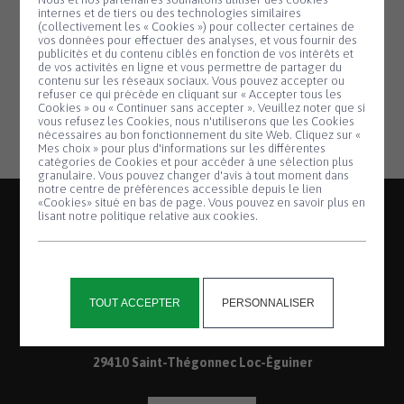
02.98.79.20.39 ou 06.62.25.99.29
internes et de tiers ou des technologies similaires
guivarch.emmanuelle@bbox.fr
(collectivement les « Cookies ») pour collecter certaines de
vos données pour effectuer des analyses, et vous fournir des
publicités et du contenu ciblés en fonction de vos intérêts et
de vos activités en ligne et vous permettre de partager du
contenu sur les réseaux sociaux. Vous pouvez accepter ou
refuser ce qui précède en cliquant sur « Accepter tous les
Cookies » ou « Continuer sans accepter ». Veuillez noter que si
Panneau de gestion des cookies
vous refusez les Cookies, nous n'utiliserons que les Cookies
nécessaires au bon fonctionnement du site Web. Cliquez sur «
Mes choix » pour plus d'informations sur les différentes
catégories de Cookies et pour accéder à une sélection plus
granulaire. Vous pouvez changer d'avis à tout moment dans
notre centre de préférences accessible depuis le lien
«Cookies» situé en bas de page. Vous pouvez en savoir plus en
lisant notre politique relative aux cookies.
2, place de la Mairie
TOUT ACCEPTER
PERSONNALISER
Saint-Thégonnec
29410 Saint-Thégonnec Loc-Éguiner