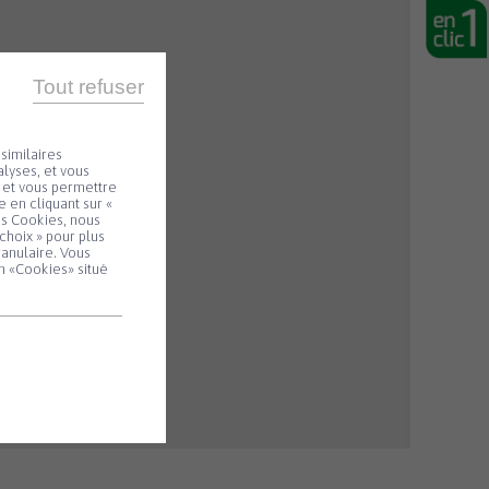
Tout refuser
similaires
lyses, et vous
e et vous permettre
 en cliquant sur «
es Cookies, nous
choix » pour plus
ranulaire. Vous
n «Cookies» situé