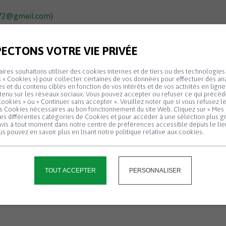
Le Buzuk
de
ge avec Mielec (Pologne)
Papiers d’identité
972@gmail.com
)
hèque Ti Lutig
Permis de conduire – Carte
grise
AEnR
ECTONS VOTRE VIE PRIVÉE
Travaux et permis de construire
ires souhaitons utiliser des cookies internes et de tiers ou des technologies 
 « Cookies ») pour collecter certaines de vos données pour effectuer des ana
tés et du contenu ciblés en fonction de vos intérêts et de vos activités en lign
tenu sur les réseaux sociaux. Vous pouvez accepter ou refuser ce qui précède
ookies » ou « Continuer sans accepter ». Veuillez noter que si vous refusez l
es Cookies nécessaires au bon fonctionnement du site Web. Cliquez sur « Mes 
les différentes catégories de Cookies et pour accéder à une sélection plus g
Panneau de gestion des cookies
vis à tout moment dans notre centre de préférences accessible depuis le lie
s pouvez en savoir plus en lisant notre politique relative aux cookies.
TOUT ACCEPTER
PERSONNALISER