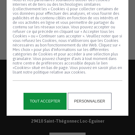
Loc-Eguiner
internes et de tiers ou des technologies similaires
02.98.79.46.75
(collectivement les « Cookies ») pour collecter certaines de
vos données pour effectuer des analyses, et vous fournir des
publicités et du contenu ciblés en fonction de vos intérêts et
de vos activités en ligne et vous permettre de partager du
contenu sur les réseaux sociaux. Vous pouvez accepter ou
refuser ce qui précède en cliquant sur « Accepter tous les
Cookies » ou « Continuer sans accepter ». Veuillez noter que si
Panneau de gestion des cookies
vous refusez les Cookies, nous n'utiliserons que les Cookies
nécessaires au bon fonctionnement du site Web. Cliquez sur «
Mes choix » pour plus d'informations sur les différentes
catégories de Cookies et pour accéder à une sélection plus
granulaire. Vous pouvez changer d'avis à tout moment dans
notre centre de préférences accessible depuis le lien
«Cookies» situé en bas de page. Vous pouvez en savoir plus en
lisant notre politique relative aux cookies.
2, place de la Mairie
TOUT ACCEPTER
PERSONNALISER
Saint-Thégonnec
29410 Saint-Thégonnec Loc-Éguiner