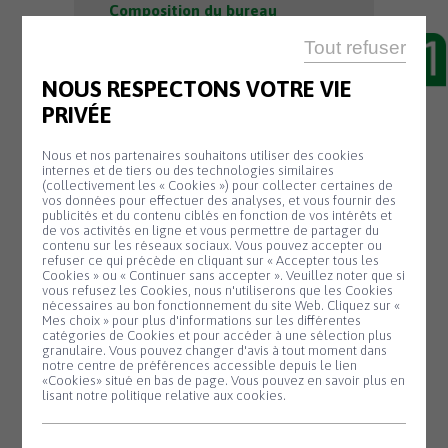
Composition du bureau
Tout refuser
Président : Gurval MAT
NOUS RESPECTONS VOTRE VIE
PRIVÉE
Nous et nos partenaires souhaitons utiliser des cookies
internes et de tiers ou des technologies similaires
(collectivement les « Cookies ») pour collecter certaines de
vos données pour effectuer des analyses, et vous fournir des
Contact
publicités et du contenu ciblés en fonction de vos intérêts et
de vos activités en ligne et vous permettre de partager du
contenu sur les réseaux sociaux. Vous pouvez accepter ou
refuser ce qui précède en cliquant sur « Accepter tous les
École Sainte-Jeanne d’Arc
Cookies » ou « Continuer sans accepter ». Veuillez noter que si
Panneau de gestion des cookies
vous refusez les Cookies, nous n'utiliserons que les Cookies
Tél. : 02.98.78.92.68
nécessaires au bon fonctionnement du site Web. Cliquez sur «
Mail : ec.0291368E@ac-
Mes choix » pour plus d'informations sur les différentes
catégories de Cookies et pour accéder à une sélection plus
rennes.fr
granulaire. Vous pouvez changer d'avis à tout moment dans
notre centre de préférences accessible depuis le lien
«Cookies» situé en bas de page. Vous pouvez en savoir plus en
lisant notre politique relative aux cookies.