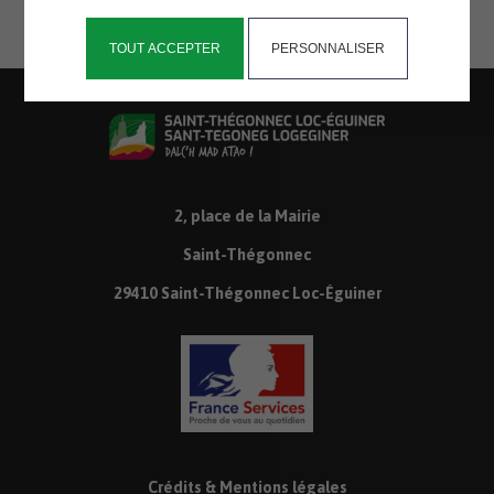
TOUT ACCEPTER
PERSONNALISER
2, place de la Mairie
Saint-Thégonnec
29410 Saint-Thégonnec Loc-Éguiner
Crédits & Mentions légales