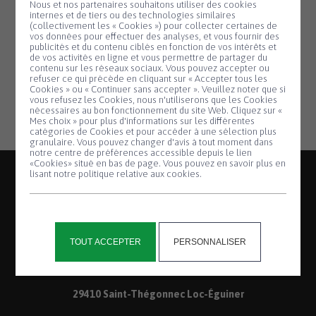
Nous et nos partenaires souhaitons utiliser des cookies
Mail de l’association :
internes et de tiers ou des technologies similaires
(collectivement les « Cookies ») pour collecter certaines de
saint.the.danse@gmail.com
vos données pour effectuer des analyses, et vous fournir des
publicités et du contenu ciblés en fonction de vos intérêts et
de vos activités en ligne et vous permettre de partager du
contenu sur les réseaux sociaux. Vous pouvez accepter ou
refuser ce qui précède en cliquant sur « Accepter tous les
Cookies » ou « Continuer sans accepter ». Veuillez noter que si
Panneau de gestion des cookies
vous refusez les Cookies, nous n'utiliserons que les Cookies
nécessaires au bon fonctionnement du site Web. Cliquez sur «
Mes choix » pour plus d'informations sur les différentes
catégories de Cookies et pour accéder à une sélection plus
granulaire. Vous pouvez changer d'avis à tout moment dans
notre centre de préférences accessible depuis le lien
«Cookies» situé en bas de page. Vous pouvez en savoir plus en
lisant notre politique relative aux cookies.
TOUT ACCEPTER
PERSONNALISER
2, place de la Mairie
Saint-Thégonnec
29410 Saint-Thégonnec Loc-Éguiner