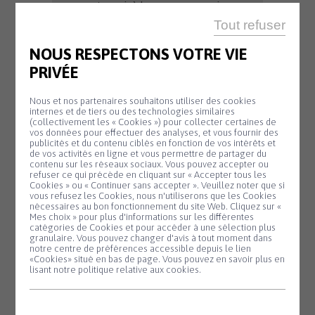
y ont servi, à leurs veuves mais
aussi aux actifs et à tout
Tout refuser
sympathisan sensible à cette
NOUS RESPECTONS VOTRE VIE
cause.
PRIVÉE
L’association est donc
naturellement en contact
Nous et nos partenaires souhaitons utiliser des cookies
régulier avec les actifs de la
internes et de tiers ou des technologies similaires
Marine Nationale, notamment
(collectivement les « Cookies ») pour collecter certaines de
vos données pour effectuer des analyses, et vous fournir des
pour garder le contact avec les
publicités et du contenu ciblés en fonction de vos intérêts et
nouvelles générations et
de vos activités en ligne et vous permettre de partager du
contenu sur les réseaux sociaux. Vous pouvez accepter ou
évolutions de la Marine
refuser ce qui précède en cliquant sur « Accepter tous les
Nationale et afin d’être à leur
Cookies » ou « Continuer sans accepter ». Veuillez noter que si
Panneau de gestion des cookies
vous refusez les Cookies, nous n'utiliserons que les Cookies
écoute.
nécessaires au bon fonctionnement du site Web. Cliquez sur «
Mes choix » pour plus d'informations sur les différentes
La section participe activement
catégories de Cookies et pour accéder à une sélection plus
granulaire. Vous pouvez changer d'avis à tout moment dans
aux
manifestations
notre centre de préférences accessible depuis le lien
patriotiques
de la commune et
«Cookies» situé en bas de page. Vous pouvez en savoir plus en
lisant notre politique relative aux cookies.
du canton avec leur drapeau dans
un devoir de mémoire
indispensable.