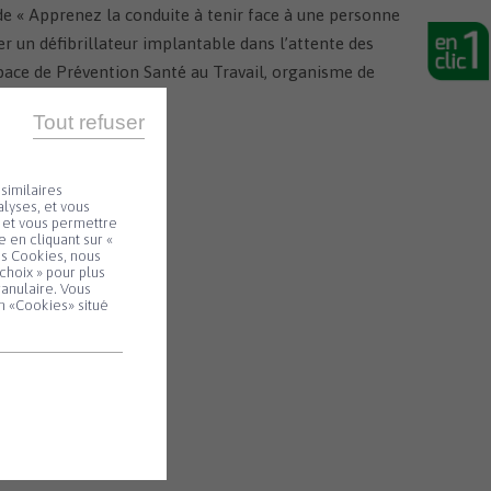
 de « Apprenez la conduite à tenir face à une personne
ser un défibrillateur implantable dans l’attente des
space de Prévention Santé au Travail, organisme de
Tout refuser
similaires
lyses, et vous
e et vous permettre
 en cliquant sur «
es Cookies, nous
choix » pour plus
ranulaire. Vous
n «Cookies» situé