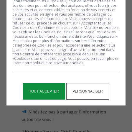
(collectivement les « Cookies ») pour collecter certaines de
ambiance conviviale et adaptée à l’âge des
vos données pour effectuer des analyses, et vous fournir des
participants
publicités et du contenu ciblés en fonction de vos intérêts et
de vos activités en ligne et vous permettre de partager du
contenu sur les réseaux sociaux. Vous pouvez accepter ou
Deux ateliers sont proposés :
refuser ce qui précède en cliquant sur « Accepter tous les
Cookies » ou « Continuer sans accepter ». Veuillez noter que si
• 3-5 ans : prévention, numéros d’urgence
Panneau de gestion des cookies
vous refusez les Cookies, nous n'utiliserons que les Cookies
nécessaires au bon fonctionnement du site Web. Cliquez sur «
et apprentissages ludiques
Mes choix » pour plus d'informations sur les différentes
• 6-10 ans : brûlures, saignements, PLS et
catégories de Cookies et pour accéder à une sélection plus
granulaire. Vous pouvez changer d'avis à tout moment dans
mises en situation avec mannequin
notre centre de préférences accessible depuis le lien
«Cookies» situé en bas de page. Vous pouvez en savoir plus en
lisant notre politique relative aux cookies.
L’organisation des ateliers dépendra des
réponses au questionnaire diffusé auprès
des familles.
TOUT ACCEPTER
PERSONNALISER
Donnez votre avis en suivant ce lien :
https://urlr.me/Ye6MbE
N’hésitez pas à partager l’information
autour de vous !
#PremiersSecours #EVS #Famille