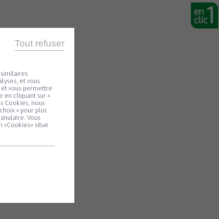
Tout refuser
similaires
lyses, et vous
e et vous permettre
 en cliquant sur «
es Cookies, nous
choix » pour plus
ranulaire. Vous
n «Cookies» situé