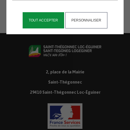
répondre.
TOUT ACCEPTER
PERSONNALISER
2, place de la Mairie
Saint-Thégonnec
29410 Saint-Thégonnec Loc-Éguiner