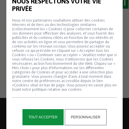
NOUS RESPECTONS VOTRE VIE
PRIVÉE
Nous et nos partenaires souhaitons utiliser des cookies
07 Nov
CAMPAGNE DE
internes et de tiers ou des technologies similaires
(collectivement les « Cookies ») pour collecter certaines de
DÉRATISATION
vos données pour effectuer des analyses, et vous fournir des
publicités et du contenu ciblés en fonction de vos intérêts et
de vos activités en ligne et vous permettre de partager du
contenu sur les réseaux sociaux. Vous pouvez accepter ou
La campagne de dératisation aura lieu la
refuser ce qui précède en cliquant sur « Accepter tous les
Cookies » ou « Continuer sans accepter ». Veuillez noter que si
deuxième semaine de novembre. Si vous
Panneau de gestion des cookies
vous refusez les Cookies, nous n'utiliserons que les Cookies
êtes intéressé, veuillez vous inscrire en
nécessaires au bon fonctionnement du site Web. Cliquez sur «
Mes choix » pour plus d'informations sur les différentes
mairie. Tél. : 02 98 79 61 06.
catégories de Cookies et pour accéder à une sélection plus
granulaire. Vous pouvez changer d'avis à tout moment dans
notre centre de préférences accessible depuis le lien
«Cookies» situé en bas de page. Vous pouvez en savoir plus en
lisant notre politique relative aux cookies.
TOUT ACCEPTER
PERSONNALISER