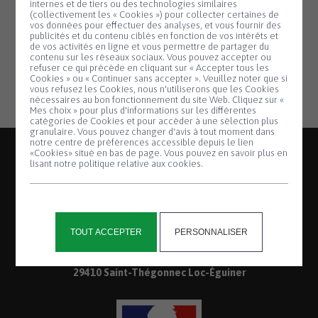
internes et de tiers ou des technologies similaires
Plus d’informations :
(collectivement les « Cookies ») pour collecter certaines de
vos données pour effectuer des analyses, et vous fournir des
publicités et du contenu ciblés en fonction de vos intérêts et
https://saint-thegonnec-loc-
de vos activités en ligne et vous permettre de partager du
contenu sur les réseaux sociaux. Vous pouvez accepter ou
eguiner.bzh/concours-photo/
refuser ce qui précède en cliquant sur « Accepter tous les
Cookies » ou « Continuer sans accepter ». Veuillez noter que si
Panneau de gestion des cookies
vous refusez les Cookies, nous n'utiliserons que les Cookies
nécessaires au bon fonctionnement du site Web. Cliquez sur «
Mes choix » pour plus d'informations sur les différentes
catégories de Cookies et pour accéder à une sélection plus
granulaire. Vous pouvez changer d'avis à tout moment dans
notre centre de préférences accessible depuis le lien
«Cookies» situé en bas de page. Vous pouvez en savoir plus en
lisant notre politique relative aux cookies.
2, place de la Mairie
TOUT ACCEPTER
PERSONNALISER
Saint-Thégonnec
29410 Saint-Thégonnec Loc-Éguiner