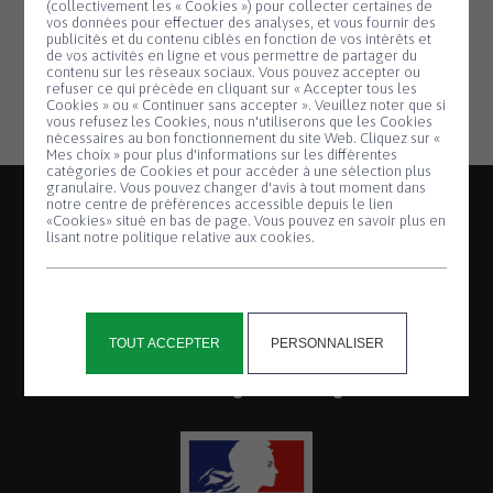
de bénéficier de conditions de travail
(collectivement les « Cookies ») pour collecter certaines de
vos données pour effectuer des analyses, et vous fournir des
optimales. Des précisions seront apportées
publicités et du contenu ciblés en fonction de vos intérêts et
de vos activités en ligne et vous permettre de partager du
au moment du démarrage des travaux.
contenu sur les réseaux sociaux. Vous pouvez accepter ou
refuser ce qui précède en cliquant sur « Accepter tous les
Cookies » ou « Continuer sans accepter ». Veuillez noter que si
Panneau de gestion des cookies
vous refusez les Cookies, nous n'utiliserons que les Cookies
nécessaires au bon fonctionnement du site Web. Cliquez sur «
Mes choix » pour plus d'informations sur les différentes
catégories de Cookies et pour accéder à une sélection plus
granulaire. Vous pouvez changer d'avis à tout moment dans
notre centre de préférences accessible depuis le lien
«Cookies» situé en bas de page. Vous pouvez en savoir plus en
lisant notre politique relative aux cookies.
2, place de la Mairie
TOUT ACCEPTER
PERSONNALISER
Saint-Thégonnec
29410 Saint-Thégonnec Loc-Éguiner