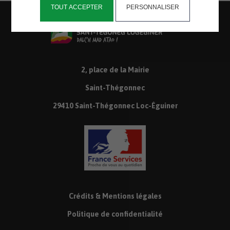
TOUT ACCEPTER
PERSONNALISER
2, place de la Mairie
Saint-Thégonnec
29410 Saint-Thégonnec Loc-Éguiner
Crédits & Mentions légales
Politique de confidentialité