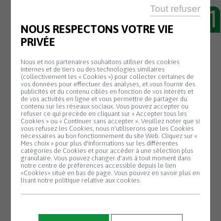
Tout refuser
21 Juil
COUPURE
NOUS RESPECTONS VOTRE VIE
D’ÉLECTRICITÉ
PRIVÉE
Nous et nos partenaires souhaitons utiliser des cookies
Mardi 23 juillet
de 8h à 11h
: au lieu-dit
internes et de tiers ou des technologies similaires
(collectivement les « Cookies ») pour collecter certaines de
Kanndi Bizouarn.
vos données pour effectuer des analyses, et vous fournir des
publicités et du contenu ciblés en fonction de vos intérêts et
De 9h à 11h
: rue Georges Lacombe, place
de vos activités en ligne et vous permettre de partager du
contenu sur les réseaux sociaux. Vous pouvez accepter ou
René-Yves Creston, rue de Paris, place
refuser ce qui précède en cliquant sur « Accepter tous les
Cookies » ou « Continuer sans accepter ». Veuillez noter que si
Pierre Péron, place Jeanne Malivel, avenue
Panneau de gestion des cookies
vous refusez les Cookies, nous n'utiliserons que les Cookies
nécessaires au bon fonctionnement du site Web. Cliquez sur «
de Bel Air, Park an Iliz, hameau Victor
Mes choix » pour plus d'informations sur les différentes
Segalen, rue Mathurin Meheut, rue Henri
catégories de Cookies et pour accéder à une sélection plus
granulaire. Vous pouvez changer d'avis à tout moment dans
Rivière, Penfô, Hent ar Woaremm et
notre centre de préférences accessible depuis le lien
«Cookies» situé en bas de page. Vous pouvez en savoir plus en
lotissement de Goaremm ar Prad
lisant notre politique relative aux cookies.