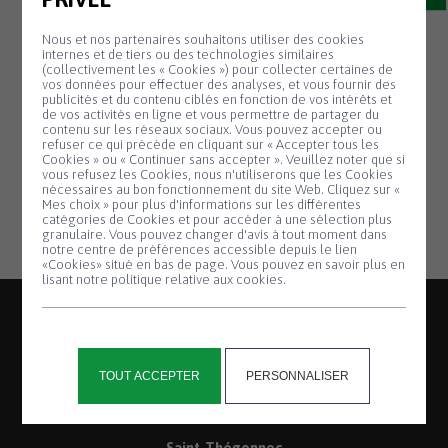
Nous et nos partenaires souhaitons utiliser des cookies
18 Août
COUPURE
internes et de tiers ou des technologies similaires
(collectivement les « Cookies ») pour collecter certaines de
D’ÉLECTRICITÉ
vos données pour effectuer des analyses, et vous fournir des
publicités et du contenu ciblés en fonction de vos intérêts et
de vos activités en ligne et vous permettre de partager du
contenu sur les réseaux sociaux. Vous pouvez accepter ou
Mardi 20 août de 9h à 12h
: aux lieux-dits
refuser ce qui précède en cliquant sur « Accepter tous les
Kozhkêrig, Kergrenn, Lezpoudoù, Kreac’h
Cookies » ou « Continuer sans accepter ». Veuillez noter que si
Panneau de gestion des cookies
vous refusez les Cookies, nous n'utiliserons que les Cookies
Morvan, Penn ar Wern, Leinbahu, Broustoù.
nécessaires au bon fonctionnement du site Web. Cliquez sur «
Mes choix » pour plus d'informations sur les différentes
catégories de Cookies et pour accéder à une sélection plus
granulaire. Vous pouvez changer d'avis à tout moment dans
notre centre de préférences accessible depuis le lien
«Cookies» situé en bas de page. Vous pouvez en savoir plus en
lisant notre politique relative aux cookies.
TOUT ACCEPTER
PERSONNALISER
2, place de la Mairie