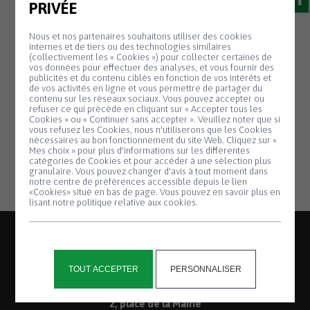
PRIVÉE
19 Jan
COUPURE
Nous et nos partenaires souhaitons utiliser des cookies
internes et de tiers ou des technologies similaires
D’ÉLECTRICITÉ
(collectivement les « Cookies ») pour collecter certaines de
vos données pour effectuer des analyses, et vous fournir des
publicités et du contenu ciblés en fonction de vos intérêts et
de vos activités en ligne et vous permettre de partager du
Jeudi 30 janvier 2025
de 9h à 12h dans les
contenu sur les réseaux sociaux. Vous pouvez accepter ou
lieux-dits : Kozhkêrig, Kergrenn, Lezpoudoù,
refuser ce qui précède en cliquant sur « Accepter tous les
Cookies » ou « Continuer sans accepter ». Veuillez noter que si
Kreac’h Morvan, Penn ar Wern, Leinbahu et
Panneau de gestion des cookies
vous refusez les Cookies, nous n'utiliserons que les Cookies
nécessaires au bon fonctionnement du site Web. Cliquez sur «
Broustoù.
Mes choix » pour plus d'informations sur les différentes
catégories de Cookies et pour accéder à une sélection plus
granulaire. Vous pouvez changer d'avis à tout moment dans
notre centre de préférences accessible depuis le lien
«Cookies» situé en bas de page. Vous pouvez en savoir plus en
lisant notre politique relative aux cookies.
TOUT ACCEPTER
PERSONNALISER
2, place de la Mairie