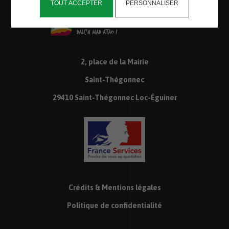
TOUT ACCEPTER
PERSONNALISER
2, place de la Mairie
Saint-Thégonnec
29410 Saint-Thégonnec Loc-Éguiner
Crédits & Mentions légales
Politique de confidentialité