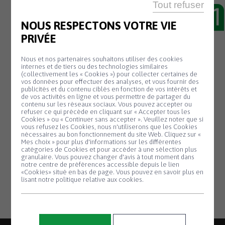
Tout refuser
NOUS RESPECTONS VOTRE VIE
28 Fév
COUPURES
PRIVÉE
D’ÉLECTRICITÉ
Nous et nos partenaires souhaitons utiliser des cookies
– Jeudi 29 février
de 9h à 11h dans les
internes et de tiers ou des technologies similaires
(collectivement les « Cookies ») pour collecter certaines de
lieux-dits : Ruskeg Vihan, Gouerorioù,
vos données pour effectuer des analyses, et vous fournir des
publicités et du contenu ciblés en fonction de vos intérêts et
Kerzepre, Sainte-Brigitte, Gwazh al lann,
de vos activités en ligne et vous permettre de partager du
contenu sur les réseaux sociaux. Vous pouvez accepter ou
Kerwenn et Toull Gwich.
refuser ce qui précède en cliquant sur « Accepter tous les
– Mardi 12 mars
de 9h à 12h dans les lieux-
Cookies » ou « Continuer sans accepter ». Veuillez noter que si
Panneau de gestion des cookies
vous refusez les Cookies, nous n'utiliserons que les Cookies
dits : Koulard, Kerever, Pennaneac’h Kuzh-
nécessaires au bon fonctionnement du site Web. Cliquez sur «
Mes choix » pour plus d'informations sur les différentes
heol, Kerwenn, Pont ar Roz, Kerbrad, Pont
catégories de Cookies et pour accéder à une sélection plus
granulaire. Vous pouvez changer d'avis à tout moment dans
Glas, Saint-Aubin, Traoñlenn, Kernevez et
notre centre de préférences accessible depuis le lien
Ruskeg Vras.
«Cookies» situé en bas de page. Vous pouvez en savoir plus en
lisant notre politique relative aux cookies.