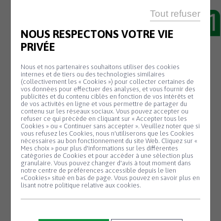
20 Juin
DÉPLOIEMENT DE
Tout refuser
LA FIBRE sur SAINT-
THÉGONNEC
NOUS RESPECTONS VOTRE VIE
PRIVÉE
Vous avez sans doute vu des camions
Nous et nos partenaires souhaitons utiliser des cookies
nacelles intervenir aux niveaux des poteaux
internes et de tiers ou des technologies similaires
(collectivement les « Cookies ») pour collecter certaines de
téléphoniques.
vos données pour effectuer des analyses, et vous fournir des
Des diagnostics des infrastructures devant
publicités et du contenu ciblés en fonction de vos intérêts et
de vos activités en ligne et vous permettre de partager du
recevoir la fibre optique sont actuellement
contenu sur les réseaux sociaux. Vous pouvez accepter ou
refuser ce qui précède en cliquant sur « Accepter tous les
en cours.
Cookies » ou « Continuer sans accepter ». Veuillez noter que si
Panneau de gestion des cookies
vous refusez les Cookies, nous n'utiliserons que les Cookies
L’entreprise Origo est chargée de ces
nécessaires au bon fonctionnement du site Web. Cliquez sur «
diagnostics.
Mes choix » pour plus d'informations sur les différentes
catégories de Cookies et pour accéder à une sélection plus
Suite aux relevés et aux diagnostics, des
granulaire. Vous pouvez changer d'avis à tout moment dans
notre centre de préférences accessible depuis le lien
travaux seront exécutés en 2024 avec un
«Cookies» situé en bas de page. Vous pouvez en savoir plus en
début de commercialisation en 2025.
lisant notre politique relative aux cookies.