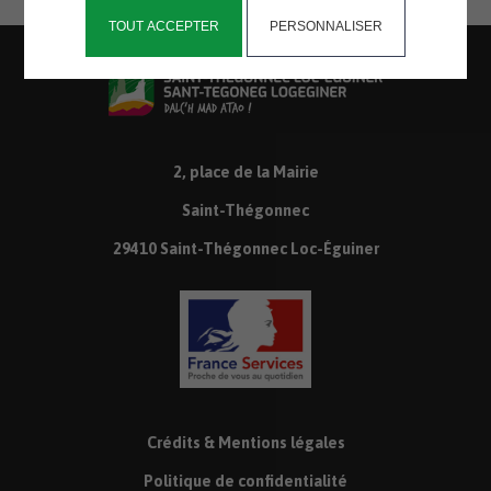
TOUT ACCEPTER
PERSONNALISER
2, place de la Mairie
Saint-Thégonnec
29410 Saint-Thégonnec Loc-Éguiner
Crédits & Mentions légales
Politique de confidentialité