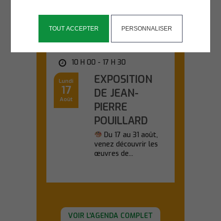
En savoir plus
TOUT ACCEPTER
PERSONNALISER
SALLE KANEVEDENN
10 H 00 - 17 H 30
EXPOSITION
Lundi
17
DE JEAN-
Août
PIERRE
POUILLARD
Du 17 au 31 août,
venez découvrir les
œuvres de...
En savoir plus
VOIR L'AGENDA COMPLET