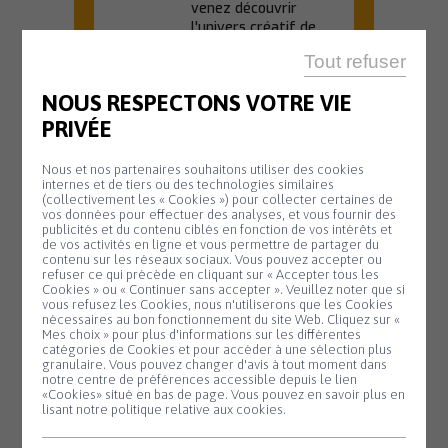
venez découvrir
l'univers créatif de...
Tout refuser
En savoir plus
NOUS RESPECTONS VOTRE VIE
PRIVÉE
OFFICE DE TOURISME
Nous et nos partenaires souhaitons utiliser des cookies
20 H 45
internes et de tiers ou des technologies similaires
(collectivement les « Cookies ») pour collecter certaines de
Animation
vos données pour effectuer des analyses, et vous fournir des
Mardi
publicités et du contenu ciblés en fonction de vos intérêts et
11
biodiversité –
de vos activités en ligne et vous permettre de partager du
contenu sur les réseaux sociaux. Vous pouvez accepter ou
Août
Nuit de la
refuser ce qui précède en cliquant sur « Accepter tous les
Cookies » ou « Continuer sans accepter ». Veuillez noter que si
chauve-souris
Panneau de gestion des cookies
vous refusez les Cookies, nous n'utiliserons que les Cookies
nécessaires au bon fonctionnement du site Web. Cliquez sur «
#2
Mes choix » pour plus d'informations sur les différentes
catégories de Cookies et pour accéder à une sélection plus
Partez à la
granulaire. Vous pouvez changer d'avis à tout moment dans
découverte des
notre centre de préférences accessible depuis le lien
«Cookies» situé en bas de page. Vous pouvez en savoir plus en
chauves-souris lors
lisant notre politique relative aux cookies.
d'une sortie nature...