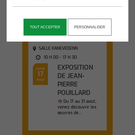
chauves-souris lors
d'une sortie nature...
En savoir plus
TOUT ACCEPTER
PERSONNALISER
SALLE KANEVEDENN
10 H 00 - 17 H 30
EXPOSITION
Lundi
17
DE JEAN-
Août
PIERRE
POUILLARD
Du 17 au 31 août,
venez découvrir les
œuvres de...
En savoir plus