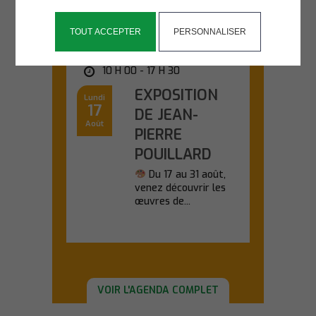
TOUT ACCEPTER
PERSONNALISER
SALLE KANEVEDENN
10 H 00 - 17 H 30
EXPOSITION
Lundi
17
DE JEAN-
Août
PIERRE
POUILLARD
Du 17 au 31 août,
venez découvrir les
œuvres de...
En savoir plus
VOIR L'AGENDA COMPLET