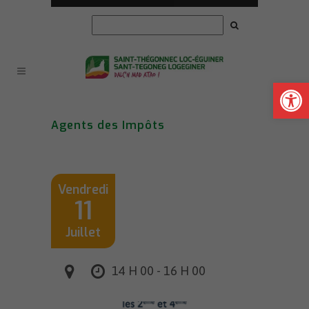
Ouvrir la
Agents des Impôts
Vendredi
11
Juillet
14 H 00 - 16 H 00