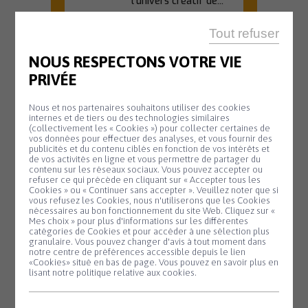
l'univers créatif de...
En savoir plus
Tout refuser
NOUS RESPECTONS VOTRE VIE
PRIVÉE
OFFICE DE TOURISME
Nous et nos partenaires souhaitons utiliser des cookies
20 H 45
internes et de tiers ou des technologies similaires
(collectivement les « Cookies ») pour collecter certaines de
Animation
Mardi
vos données pour effectuer des analyses, et vous fournir des
11
biodiversité –
publicités et du contenu ciblés en fonction de vos intérêts et
de vos activités en ligne et vous permettre de partager du
Août
Nuit de la
contenu sur les réseaux sociaux. Vous pouvez accepter ou
refuser ce qui précède en cliquant sur « Accepter tous les
chauve-souris
Cookies » ou « Continuer sans accepter ». Veuillez noter que si
Panneau de gestion des cookies
vous refusez les Cookies, nous n'utiliserons que les Cookies
#2
nécessaires au bon fonctionnement du site Web. Cliquez sur «
Mes choix » pour plus d'informations sur les différentes
Partez à la
catégories de Cookies et pour accéder à une sélection plus
découverte des
granulaire. Vous pouvez changer d'avis à tout moment dans
notre centre de préférences accessible depuis le lien
chauves-souris lors
«Cookies» situé en bas de page. Vous pouvez en savoir plus en
d'une sortie nature...
lisant notre politique relative aux cookies.
En savoir plus