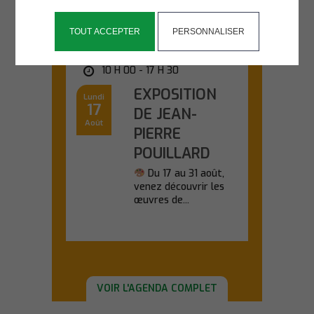
TOUT ACCEPTER
PERSONNALISER
SALLE KANEVEDENN
10 H 00 - 17 H 30
EXPOSITION
Lundi
17
DE JEAN-
Août
PIERRE
POUILLARD
Du 17 au 31 août,
venez découvrir les
œuvres de...
En savoir plus
VOIR L'AGENDA COMPLET