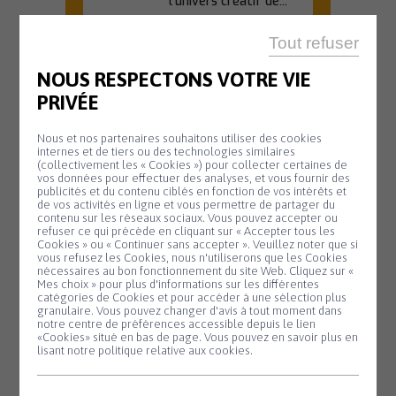
l'univers créatif de...
En savoir plus
Tout refuser
NOUS RESPECTONS VOTRE VIE
PRIVÉE
OFFICE DE TOURISME
Nous et nos partenaires souhaitons utiliser des cookies
20 H 45
internes et de tiers ou des technologies similaires
(collectivement les « Cookies ») pour collecter certaines de
Animation
Mardi
vos données pour effectuer des analyses, et vous fournir des
11
biodiversité –
publicités et du contenu ciblés en fonction de vos intérêts et
de vos activités en ligne et vous permettre de partager du
Août
Nuit de la
contenu sur les réseaux sociaux. Vous pouvez accepter ou
refuser ce qui précède en cliquant sur « Accepter tous les
chauve-souris
Cookies » ou « Continuer sans accepter ». Veuillez noter que si
Panneau de gestion des cookies
vous refusez les Cookies, nous n'utiliserons que les Cookies
#2
nécessaires au bon fonctionnement du site Web. Cliquez sur «
Mes choix » pour plus d'informations sur les différentes
Partez à la
catégories de Cookies et pour accéder à une sélection plus
découverte des
granulaire. Vous pouvez changer d'avis à tout moment dans
notre centre de préférences accessible depuis le lien
chauves-souris lors
«Cookies» situé en bas de page. Vous pouvez en savoir plus en
d'une sortie nature...
lisant notre politique relative aux cookies.
En savoir plus