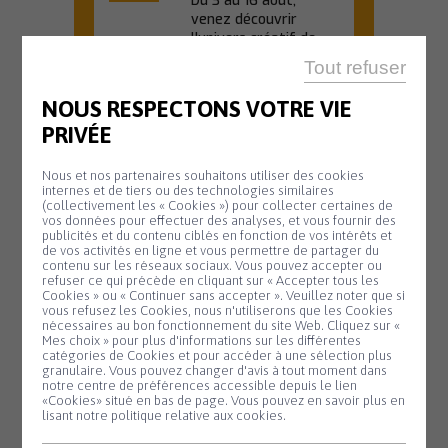
Du 3 au 16 août,
venez découvrir
l'univers créatif de...
Tout refuser
En savoir plus
NOUS RESPECTONS VOTRE VIE
PRIVÉE
OFFICE DE TOURISME
Nous et nos partenaires souhaitons utiliser des cookies
internes et de tiers ou des technologies similaires
20 H 45
(collectivement les « Cookies ») pour collecter certaines de
vos données pour effectuer des analyses, et vous fournir des
Animation
Mardi
publicités et du contenu ciblés en fonction de vos intérêts et
11
de vos activités en ligne et vous permettre de partager du
biodiversité –
contenu sur les réseaux sociaux. Vous pouvez accepter ou
Août
refuser ce qui précède en cliquant sur « Accepter tous les
Nuit de la
Cookies » ou « Continuer sans accepter ». Veuillez noter que si
chauve-souris
Panneau de gestion des cookies
vous refusez les Cookies, nous n'utiliserons que les Cookies
nécessaires au bon fonctionnement du site Web. Cliquez sur «
#2
Mes choix » pour plus d'informations sur les différentes
catégories de Cookies et pour accéder à une sélection plus
Partez à la
granulaire. Vous pouvez changer d'avis à tout moment dans
notre centre de préférences accessible depuis le lien
découverte des
«Cookies» situé en bas de page. Vous pouvez en savoir plus en
chauves-souris lors
lisant notre politique relative aux cookies.
d'une sortie nature...