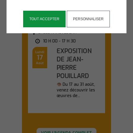
En savoir plus
TOUT ACCEPTER
PERSONNALISER
SALLE KANEVEDENN
10 H 00 - 17 H 30
EXPOSITION
Lundi
17
DE JEAN-
Août
PIERRE
POUILLARD
Du 17 au 31 août,
venez découvrir les
œuvres de...
En savoir plus