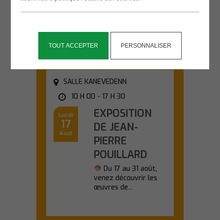
découverte des
chauves-souris lors
d'une sortie nature...
En savoir plus
TOUT ACCEPTER
PERSONNALISER
SALLE KANEVEDENN
10 H 00 - 17 H 30
EXPOSITION
Lundi
17
DE JEAN-
Août
PIERRE
POUILLARD
Du 17 au 31 août,
venez découvrir les
œuvres de...
En savoir plus