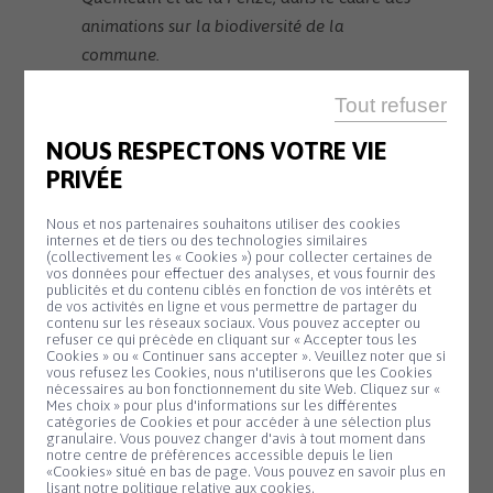
animations sur la biodiversité de la
commune.
Tout refuser
NOUS RESPECTONS VOTRE VIE
PRIVÉE
SALLE KANEVEDENN
10 H 00 - 17 H 30
Nous et nos partenaires souhaitons utiliser des cookies
internes et de tiers ou des technologies similaires
Exposition de
(collectivement les « Cookies ») pour collecter certaines de
Lundi
vos données pour effectuer des analyses, et vous fournir des
3
Mag’gie
publicités et du contenu ciblés en fonction de vos intérêts et
de vos activités en ligne et vous permettre de partager du
Août
Du 3 au 16 août,
contenu sur les réseaux sociaux. Vous pouvez accepter ou
refuser ce qui précède en cliquant sur « Accepter tous les
venez découvrir
Cookies » ou « Continuer sans accepter ». Veuillez noter que si
l'univers créatif de...
Panneau de gestion des cookies
vous refusez les Cookies, nous n'utiliserons que les Cookies
nécessaires au bon fonctionnement du site Web. Cliquez sur «
En savoir plus
Mes choix » pour plus d'informations sur les différentes
catégories de Cookies et pour accéder à une sélection plus
granulaire. Vous pouvez changer d'avis à tout moment dans
notre centre de préférences accessible depuis le lien
«Cookies» situé en bas de page. Vous pouvez en savoir plus en
lisant notre politique relative aux cookies.