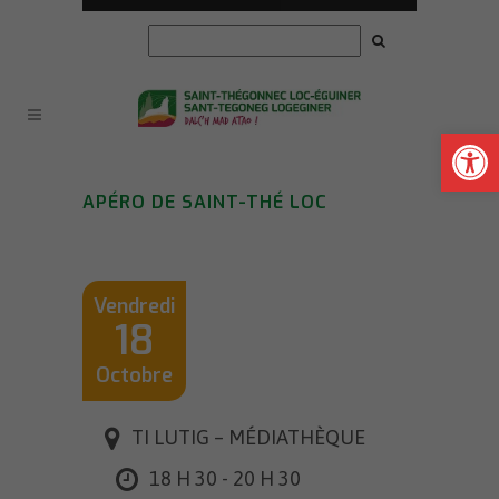
Ouvrir la
APÉRO DE SAINT-THÉ LOC
Vendredi
18
Octobre
TI LUTIG – MÉDIATHÈQUE
18 H 30 - 20 H 30