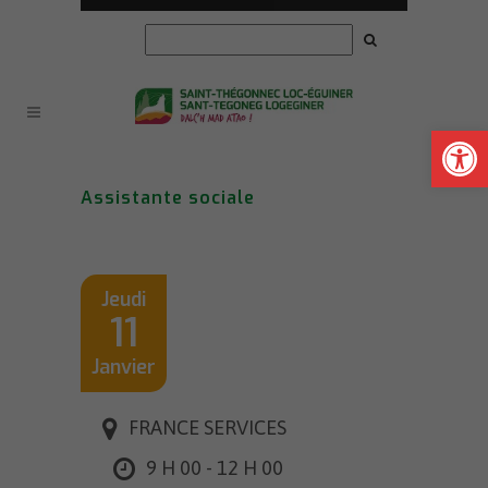
Ouvrir la
Assistante sociale
Jeudi
11
Janvier
FRANCE SERVICES
9 H 00 - 12 H 00