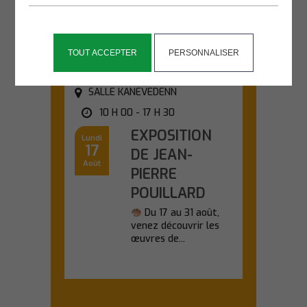
d'une sortie nature...
En savoir plus
TOUT ACCEPTER
PERSONNALISER
SALLE KANEVEDENN
10 H 00 - 17 H 30
EXPOSITION
Lundi
17
DE JEAN-
Août
PIERRE
POUILLARD
Du 17 au 31 août,
venez découvrir les
œuvres de...
En savoir plus