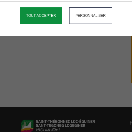
TOUT ACCEPTER
PERSONNALISER