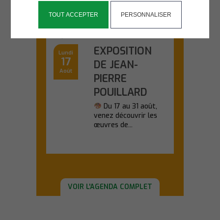
TOUT ACCEPTER
PERSONNALISER
SALLE KANEVEDENN
10 H 00 - 17 H 30
EXPOSITION
Lundi
17
DE JEAN-
Août
PIERRE
POUILLARD
Du 17 au 31 août,
venez découvrir les
œuvres de...
En savoir plus
VOIR L'AGENDA COMPLET