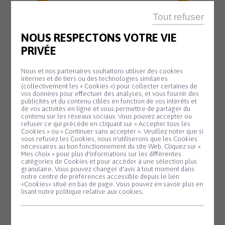
En savoir plus
Tout refuser
NOUS RESPECTONS VOTRE VIE
PRIVÉE
OFFICE DE TOURISME
20 H 45
Nous et nos partenaires souhaitons utiliser des cookies
Animation
internes et de tiers ou des technologies similaires
Mardi
(collectivement les « Cookies ») pour collecter certaines de
11
biodiversité –
vos données pour effectuer des analyses, et vous fournir des
publicités et du contenu ciblés en fonction de vos intérêts et
Août
Nuit de la
de vos activités en ligne et vous permettre de partager du
contenu sur les réseaux sociaux. Vous pouvez accepter ou
chauve-souris
refuser ce qui précède en cliquant sur « Accepter tous les
Cookies » ou « Continuer sans accepter ». Veuillez noter que si
#2
Panneau de gestion des cookies
vous refusez les Cookies, nous n'utiliserons que les Cookies
nécessaires au bon fonctionnement du site Web. Cliquez sur «
Partez à la
Mes choix » pour plus d'informations sur les différentes
découverte des
catégories de Cookies et pour accéder à une sélection plus
granulaire. Vous pouvez changer d'avis à tout moment dans
chauves-souris lors
notre centre de préférences accessible depuis le lien
d'une sortie nature...
«Cookies» situé en bas de page. Vous pouvez en savoir plus en
lisant notre politique relative aux cookies.
En savoir plus