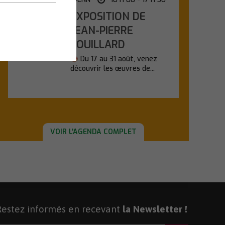
EXPOSITION DE
Lundi
17
JEAN-PIERRE
POUILLARD
Août
Du 17 au 31 août, venez
découvrir les œuvres de...
En savoir plus
VOIR L'AGENDA COMPLET
Restez informés en recevant
la Newsletter !