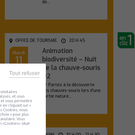
de...
En savoir plus
OFFICE DE TOURISME
20 H 45
Animation
Mardi
11
biodiversité – Nuit
de la chauve-souris
Août
Tout refuser
#2
Partez à la découverte
des chauves-souris lors d'une
similaires
sortie nature...
lyses, et vous
e et vous permettre
 en cliquant sur «
En savoir plus
es Cookies, nous
choix » pour plus
ranulaire. Vous
n «Cookies» situé
SALLE KANEVEDENN
10 H 00 - 17 H 30