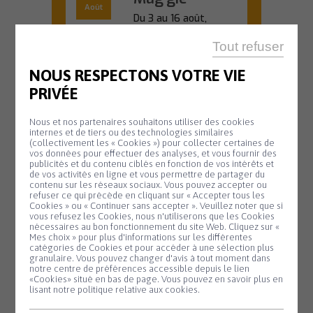
Août
Du 3 au 16 août,
venez découvrir
l'univers créatif de...
Tout refuser
En savoir plus
NOUS RESPECTONS VOTRE VIE
PRIVÉE
Nous et nos partenaires souhaitons utiliser des cookies
internes et de tiers ou des technologies similaires
OFFICE DE TOURISME
(collectivement les « Cookies ») pour collecter certaines de
vos données pour effectuer des analyses, et vous fournir des
20 H 45
publicités et du contenu ciblés en fonction de vos intérêts et
de vos activités en ligne et vous permettre de partager du
Animation
Mardi
contenu sur les réseaux sociaux. Vous pouvez accepter ou
11
biodiversité –
refuser ce qui précède en cliquant sur « Accepter tous les
Cookies » ou « Continuer sans accepter ». Veuillez noter que si
Août
Nuit de la
Panneau de gestion des cookies
vous refusez les Cookies, nous n'utiliserons que les Cookies
nécessaires au bon fonctionnement du site Web. Cliquez sur «
chauve-souris
Mes choix » pour plus d'informations sur les différentes
catégories de Cookies et pour accéder à une sélection plus
#2
granulaire. Vous pouvez changer d'avis à tout moment dans
notre centre de préférences accessible depuis le lien
Partez à la
«Cookies» situé en bas de page. Vous pouvez en savoir plus en
lisant notre politique relative aux cookies.
découverte des
chauves-souris lors