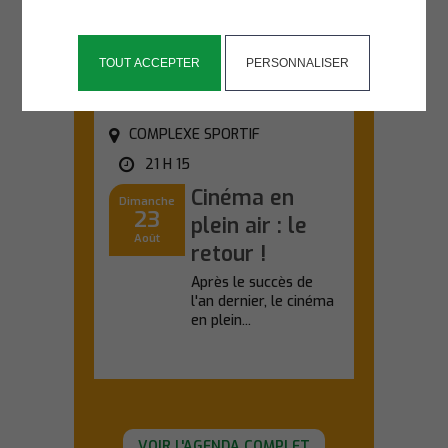
d'une sortie nature...
En savoir plus
TOUT ACCEPTER
PERSONNALISER
COMPLEXE SPORTIF
21 H 15
Cinéma en
Dimanche
23
plein air : le
Août
retour !
Après le succès de
l'an dernier, le cinéma
en plein...
En savoir plus
VOIR L'AGENDA COMPLET