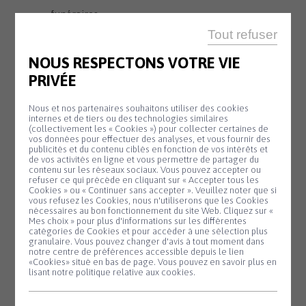
funéraires
Tout refuser
7. Autorisation d’ouverture des commerces
NOUS RESPECTONS VOTRE VIE
de détail le dimanche
PRIVÉE
8. Questions diverses
Nous et nos partenaires souhaitons utiliser des cookies
9. Rapport des commissions
internes et de tiers ou des technologies similaires
(collectivement les « Cookies ») pour collecter certaines de
vos données pour effectuer des analyses, et vous fournir des
publicités et du contenu ciblés en fonction de vos intérêts et
de vos activités en ligne et vous permettre de partager du
contenu sur les réseaux sociaux. Vous pouvez accepter ou
refuser ce qui précède en cliquant sur « Accepter tous les
Cookies » ou « Continuer sans accepter ». Veuillez noter que si
SALLE KANEVEDENN
Panneau de gestion des cookies
vous refusez les Cookies, nous n'utiliserons que les Cookies
nécessaires au bon fonctionnement du site Web. Cliquez sur «
10 H 00 - 17 H 30
Mes choix » pour plus d'informations sur les différentes
catégories de Cookies et pour accéder à une sélection plus
Exposition de
granulaire. Vous pouvez changer d'avis à tout moment dans
Lundi
notre centre de préférences accessible depuis le lien
3
Mag’gie
«Cookies» situé en bas de page. Vous pouvez en savoir plus en
lisant notre politique relative aux cookies.
Août
Du 3 au 16 août,
venez découvrir