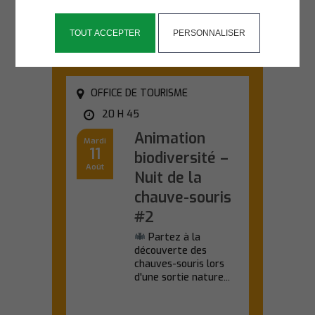
l'univers créatif de...
En savoir plus
TOUT ACCEPTER
PERSONNALISER
OFFICE DE TOURISME
20 H 45
Animation
Mardi
11
biodiversité –
Août
Nuit de la
chauve-souris
#2
Partez à la
découverte des
chauves-souris lors
d'une sortie nature...
En savoir plus