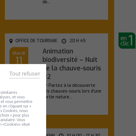
de...
En savoir plus
OFFICE DE TOURISME
20 H 45
Animation
Mardi
11
biodiversité – Nuit
de la chauve-souris
Août
Tout refuser
#2
Partez à la découverte
des chauves-souris lors d'une
similaires
sortie nature...
lyses, et vous
e et vous permettre
 en cliquant sur «
En savoir plus
es Cookies, nous
choix » pour plus
ranulaire. Vous
n «Cookies» situé
SALLE KANEVEDENN
10 H 00 - 17 H 30