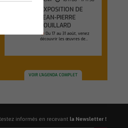
EXPOSITION DE
Lundi
17
JEAN-PIERRE
POUILLARD
Août
Du 17 au 31 août, venez
découvrir les œuvres de...
En savoir plus
VOIR L'AGENDA COMPLET
Restez informés en recevant
la Newsletter !