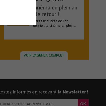
Cinéma en plein air
Dimanche
23
: le retour !
Août
Après le succès de l'an
dernier, le cinéma en plein...
En savoir plus
VOIR L'AGENDA COMPLET
Restez informés en recevant
la Newsletter !