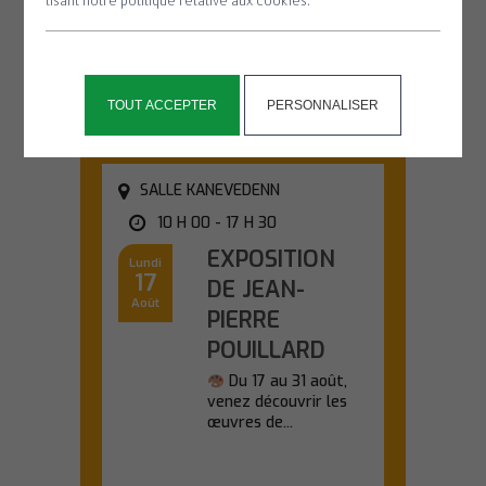
lisant notre politique relative aux cookies.
découverte des
chauves-souris lors
d'une sortie nature...
En savoir plus
TOUT ACCEPTER
PERSONNALISER
SALLE KANEVEDENN
10 H 00 - 17 H 30
EXPOSITION
Lundi
17
DE JEAN-
Août
PIERRE
POUILLARD
Du 17 au 31 août,
venez découvrir les
œuvres de...
En savoir plus