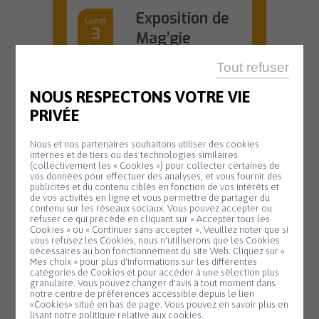
Exposition de
Lundi
3
Mag’gie
Août
Du 3 au 16 août,
Tout refuser
venez découvrir
l'univers créatif de...
NOUS RESPECTONS VOTRE VIE
En savoir plus
PRIVÉE
Nous et nos partenaires souhaitons utiliser des cookies
internes et de tiers ou des technologies similaires
(collectivement les « Cookies ») pour collecter certaines de
OFFICE DE TOURISME
vos données pour effectuer des analyses, et vous fournir des
publicités et du contenu ciblés en fonction de vos intérêts et
20 H 45
de vos activités en ligne et vous permettre de partager du
contenu sur les réseaux sociaux. Vous pouvez accepter ou
Animation
refuser ce qui précède en cliquant sur « Accepter tous les
Mardi
Cookies » ou « Continuer sans accepter ». Veuillez noter que si
11
biodiversité –
Panneau de gestion des cookies
vous refusez les Cookies, nous n'utiliserons que les Cookies
nécessaires au bon fonctionnement du site Web. Cliquez sur «
Août
Nuit de la
Mes choix » pour plus d'informations sur les différentes
catégories de Cookies et pour accéder à une sélection plus
chauve-souris
granulaire. Vous pouvez changer d'avis à tout moment dans
notre centre de préférences accessible depuis le lien
#2
«Cookies» situé en bas de page. Vous pouvez en savoir plus en
lisant notre politique relative aux cookies.