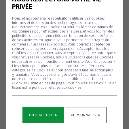
Du 3 au 16 août,
PRIVÉE
venez découvrir
l'univers créatif de...
Nous et nos partenaires souhaitons utiliser des cookies
internes et de tiers ou des technologies similaires
En savoir plus
(collectivement les « Cookies ») pour collecter certaines de
vos données pour effectuer des analyses, et vous fournir des
publicités et du contenu ciblés en fonction de vos intérêts et
de vos activités en ligne et vous permettre de partager du
contenu sur les réseaux sociaux. Vous pouvez accepter ou
refuser ce qui précède en cliquant sur « Accepter tous les
MAIRIE
20 H 00
Cookies » ou « Continuer sans accepter ». Veuillez noter que si
Panneau de gestion des cookies
vous refusez les Cookies, nous n'utiliserons que les Cookies
Réunion du
nécessaires au bon fonctionnement du site Web. Cliquez sur «
Jeudi
Mes choix » pour plus d'informations sur les différentes
17
Conseil
catégories de Cookies et pour accéder à une sélection plus
Septembre
granulaire. Vous pouvez changer d'avis à tout moment dans
Municipal
notre centre de préférences accessible depuis le lien
«Cookies» situé en bas de page. Vous pouvez en savoir plus en
Ordre du jour à venir
lisant notre politique relative aux cookies.
En savoir plus
TOUT ACCEPTER
PERSONNALISER
MAIRIE
20 H 00