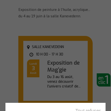
Exposition de peinture à l’huile, acrylique…
du 4 au 19 juin à la salle Kanevedenn.
SALLE KANEVEDENN
10 H 00 - 17 H 30
Exposition de
Lundi
3
Mag’gie
Août
Du 3 au 16 août,
venez découvrir
l'univers créatif de...
En savoir plus
Tout refuser