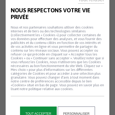
OFFICE DE TOURISME
NOUS RESPECTONS VOTRE VIE
20 H 45
PRIVÉE
Animation
Mardi
Nous et nos partenaires souhaitons utiliser des cookies
11
biodiversité –
internes et de tiers ou des technologies similaires
Août
(collectivement les « Cookies ») pour collecter certaines de
Nuit de la
vos données pour effectuer des analyses, et vous fournir des
publicités et du contenu ciblés en fonction de vos intérêts et
chauve-souris
de vos activités en ligne et vous permettre de partager du
contenu sur les réseaux sociaux. Vous pouvez accepter ou
#2
refuser ce qui précède en cliquant sur « Accepter tous les
Cookies » ou « Continuer sans accepter ». Veuillez noter que si
Partez à la
Panneau de gestion des cookies
vous refusez les Cookies, nous n'utiliserons que les Cookies
découverte des
nécessaires au bon fonctionnement du site Web. Cliquez sur «
chauves-souris lors
Mes choix » pour plus d'informations sur les différentes
catégories de Cookies et pour accéder à une sélection plus
d'une sortie nature...
granulaire. Vous pouvez changer d'avis à tout moment dans
notre centre de préférences accessible depuis le lien
En savoir plus
«Cookies» situé en bas de page. Vous pouvez en savoir plus en
lisant notre politique relative aux cookies.
SALLE KANEVEDENN
TOUT ACCEPTER
PERSONNALISER
10 H 00 - 17 H 30