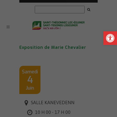
Ouvrir la
Exposition de Marie Chevalier
Samedi
4
Juin
SALLE KANEVEDENN
10 H 00 - 17 H 00