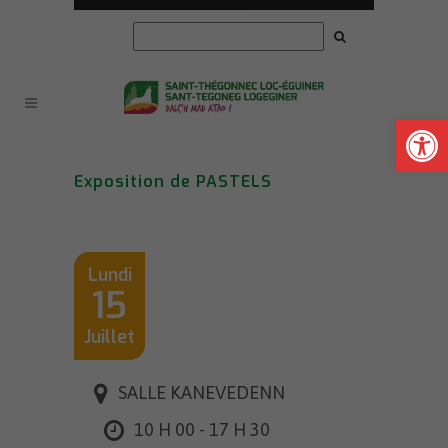
Ouvrir la
Exposition de PASTELS
Lundi
15
Juillet
SALLE KANEVEDENN
10 H 00 - 17 H 30