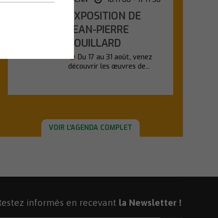
EXPOSITION DE
Lundi
17
JEAN-PIERRE
POUILLARD
Août
Du 17 au 31 août, venez
découvrir les œuvres de...
En savoir plus
VOIR L'AGENDA COMPLET
Restez informés en recevant
la Newsletter !