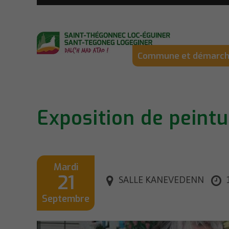
Commune et démarc
Exposition de peintu
Crèche Ti ar Bleizig
Présentation de la commune
Les élus
Centre Communal d’Acti
Ti Gla
Conco
L’encl
Sociale
Relais Petite Enfance (RPE)
Office de tourisme
Conseil municipal des je
Accuei
Cours
L’Hist
Aide alimentaire
Assistantes maternelles
Village Étape
Conseils municipaux
Atelie
Exposi
Le pat
Dossiers APA, MDPH
Mardi
Services municipaux
Accuei
Les e
Autre 
21
Logements sociaux
SALLE KANEVEDENN
Réalisations et Projets
Aires 
Jumela
Mise e
Septembre
Permanences sociales
Bulletin municipal / Inka
Jumela
Les 7
Partenaires sociaux
(Gran
Réservations de salles et