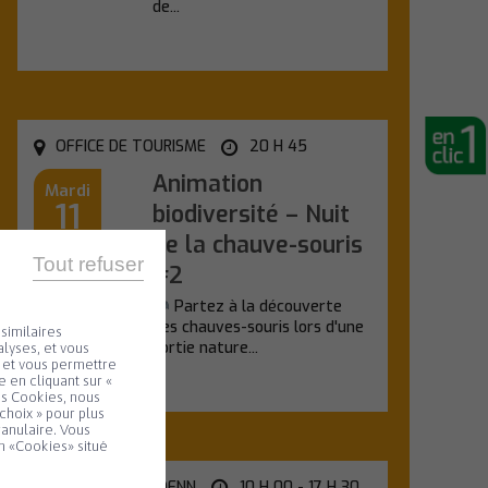
de...
En savoir plus
OFFICE DE TOURISME
20 H 45
Animation
Mardi
11
biodiversité – Nuit
de la chauve-souris
Août
Tout refuser
#2
Partez à la découverte
des chauves-souris lors d'une
similaires
sortie nature...
lyses, et vous
e et vous permettre
 en cliquant sur «
En savoir plus
es Cookies, nous
choix » pour plus
ranulaire. Vous
n «Cookies» situé
SALLE KANEVEDENN
10 H 00 - 17 H 30