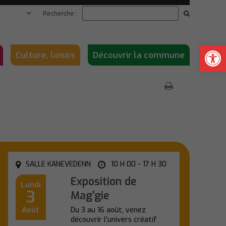
Recherche :
Ouvrir la
Culture, loisirs
Découvrir la commune
tation de Morlaix
pation citoyenne
École publique François-Marie
Atlas de la Biodiversité
nauté
Luzel
Communale
de Vie Sociale
 / SCoT / Urbanisme
Ecole privée Sainte-Jeanne d’Arc
La nature à Saint-Thégonnec
Loc-Éguiner
s
orts
École privée du Sacré-Cœur
SALLE KANEVEDENN
10 H 00 - 17 H 30
s
Collège privé Sainte-Marie
Exposition de
Lundi
3
Mag’gie
 Assainissement
Restauration scolaire
Août
Du 3 au 16 août, venez
 Penn-Da-Benn
Transport scolaire
découvrir l'univers créatif