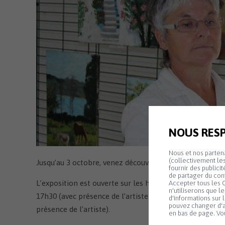
communaux
Territoire zéro chômeur 
Jumela
longue durée
Enquêtes publiques
Médiat
Concertation publique Z
NOUS RESP
Nous et nos partena
(collectivement les
Jusqu’au 3 octobre, venez découvrir les toiles d’Arlette
fournir des publici
de partager du con
L’exposition est ouverte sur les horaires de l’Office de
Accepter tous les C
n'utiliserons que l
17h30 (avec présence de l’artiste de 14h à 17h30), les
d'informations sur 
pouvez changer d'a
présence de l’artiste).
en bas de page. Vou