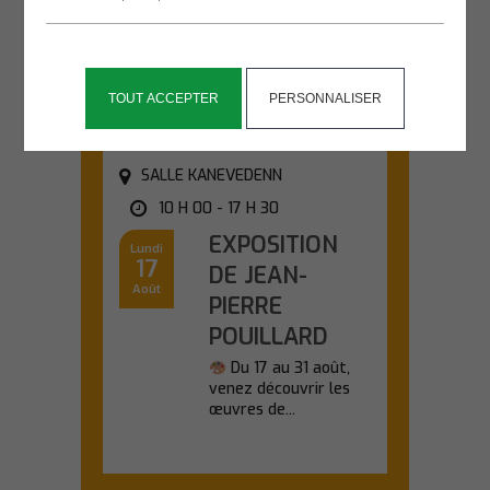
chauves-souris lors
d'une sortie nature...
En savoir plus
TOUT ACCEPTER
PERSONNALISER
SALLE KANEVEDENN
10 H 00 - 17 H 30
EXPOSITION
Lundi
17
DE JEAN-
Août
PIERRE
POUILLARD
Du 17 au 31 août,
venez découvrir les
œuvres de...
En savoir plus